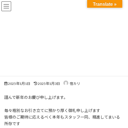
コ
ナ
Translate »
ン
ビ
テ
ゲ
ン
ー
ツ
シ
新着情報
へ
ョ
ス
ン
キ
に
ッ
移
プ
動
HOME
新着情報
お知らせ
・謹賀新年
・謹賀新年
最
2025年1月1日
2025年1月3日
宿カリ
終
更
謹んで新年のお慶び申し上げます。
新
日
時
毎々格別なお引き立てに預かり厚く御礼申し上げます
:
皆様のご期待に応えるべく本年もスタッフ一同、精進してまいる
所存です