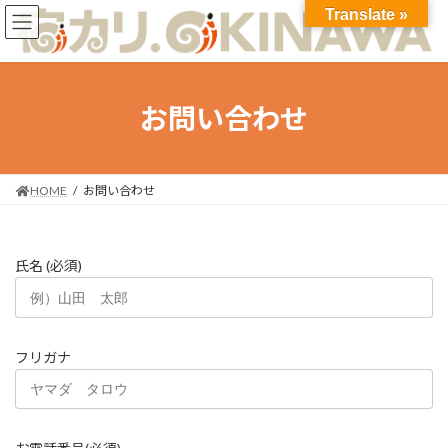
コ
ナ
Translate »
ン
ビ
テ
ゲ
ン
ー
ツ
シ
お問い合わせ
へ
ョ
ス
ン
キ
に
ッ
移
プ
動
HOME
お問い合わせ
氏名 (必須)
フリガナ