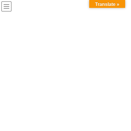
コ
ナ
Translate »
ン
ビ
テ
ゲ
ン
ー
ツ
シ
information
へ
ョ
ス
ン
キ
に
ッ
移
プ
動
HOME
information
お申し込み手順
Step1
お申し込み
ご予約フォームまたは、お問合せフォームからお申し込
みください。